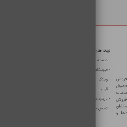
دسترسی سریع
لینک های مهم
دسترسی سریع
ن
- صفحه اصلی
- گوشی
- فروشگاه
- شارژر
ر زمینه فروش
- وبلاگ
- هولدر ها
ازم جانبی آغاز کرده و با بیش از ۸۰۰ محصول
- قوانین و مقررات
- موس و کيبرد
خدمات
- درباره ما
- حساب کاربری
 فروش
کاران
- تماس با ما
- سبد خرید
ها و