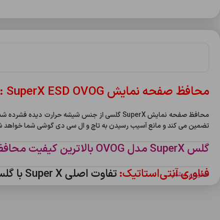
محافظ صفحه نمایش SuperX ESD OVOG :
تضمین می کند و مانع آسیب رسیدن به تاچ و ال سی دی گوشی شما خواهد شد.گلس SuperX ضد اثر انگشت است و از قابلیت تاچ سریع گ
گلس SuperX مدل OVOG بالاترین کیفیت محافظ صفحه شرکت OG را دارد که همین مورد این گلس را از سایر مدل های این شرکت متمایز میکند.
فناوری آنتی‌استاتیک:
تفاوت اصلی Super X با گلس‌های معمولی
نمایش بیشتر
هنگام نصب گلس نیز کمک می‌کند که بدون هیچ حبابی روی صفحه بچسبد.