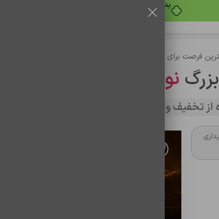
بدون ضامن، بدون سود
رین فرصت برای خرید
بزرگ
نوین تراشه
از تخفیف وارد سایت شوید
داری
گلس superx esd a31/a32/a33
گلس گوشی Super X a31/a32/a22 4g/m32