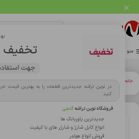
فروشگاه نوین تراشه گنجی
بهت
تخفیف 
منو
صفحه اصلی
فروشگاه
وبلاگ
تماس با ما
درباره ما
جهت استفاده 
خانه
گارد و محافظ صفحه گوشي
محافظ صفحه گوشي
گلس superx esd a31/a32/a33
در نوین تراشه جدیدترین قطعات را به بهترین قیمت خری
کنید
فروشگاه نوین تراشه
گنجی
جدیدترین پاوربانک ها
انواع کابل شارژ و شارژر های با کیفیت
فروش انواع هولدر