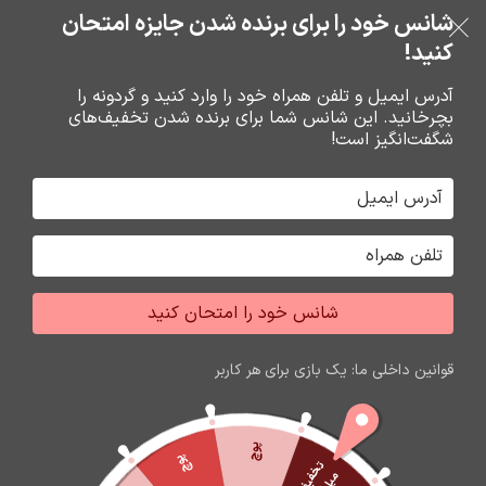
بدون ضامن، بدون سود
شانس خود را برای برنده شدن جایزه امتحان
فروشگاه نوین تراشه گنجی
عبور به ناوبری
رفتن به محتوای اصلی
کنید!
منو
آدرس ایمیل و تلفن همراه خود را وارد کنید و گردونه را
بچرخانید. این شانس شما برای برنده شدن تخفیف‌های
0
0
ریال
شگفت‌انگیز است!
خانه
گارد و محافظ صفحه گوشي
محافظ صفحه گوشي
شانس خود را امتحان کنید
اتمام موجودی
قوانین داخلی ما: یک بازی برای هر کاربر
پوچ
پوچ
ت