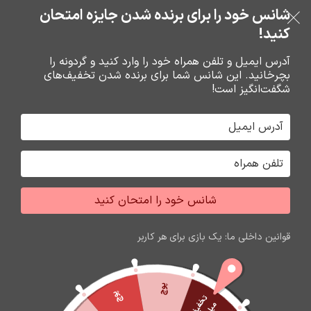
خرید قسطی با ترب‌پی
شانس خود را برای برنده شدن جایزه امتحان
فروشگاه نوین تراشه گنجی
عبور به ناوبری
رفتن به محتوای اصلی
کنید!
منو
آدرس ایمیل و تلفن همراه خود را وارد کنید و گردونه را
بچرخانید. این شانس شما برای برنده شدن تخفیف‌های
0
0
ریال
شگفت‌انگیز است!
خانه
گارد و محافظ صفحه گوشي
محافظ صفحه گوشي
شانس خود را امتحان کنید
اتمام موجودی
قوانین داخلی ما: یک بازی برای هر کاربر
پوچ
پوچ
ت