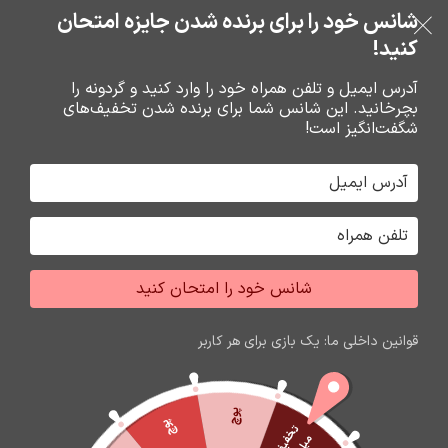
شانس خود را برای برنده شدن جایزه امتحان
فروشگاه نوین تراشه گنجی
عبور به ناوبری
رفتن به محتوای اصلی
کنید!
منو
آدرس ایمیل و تلفن همراه خود را وارد کنید و گردونه را
بچرخانید. این شانس شما برای برنده شدن تخفیف‌های
0
0
ریال
شگفت‌انگیز است!
خانه
گارد و محافظ صفحه گوشي
محافظ صفحه گوشي
شانس خود را امتحان کنید
اتمام موجودی
قوانین داخلی ما: یک بازی برای هر کاربر
پوچ
پوچ
ت