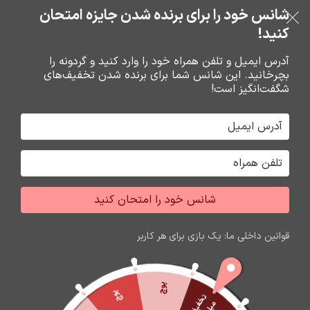
خرید قسطی با ترب‌پی
شانس خود را برای برنده شدن جایزه امتحان
فروشگاه نوین تراشه گنجی
عبور به ناوبری
رفتن به محتوای اصلی
کنید!
منو
آدرس ایمیل و تلفن همراه خود را وارد کنید و گردونه را
بچرخانید. این شانس شما برای برنده شدن تخفیف‌های
0
0
ریال
شگفت‌انگیز است!
خانه
گارد و محافظ صفحه گوشي
محافظ صفحه گوشي
شانس خود را امتحان کنید
قوانین داخلی ما: یک بازی برای هر کاربر
پوچ
پوچ
ت