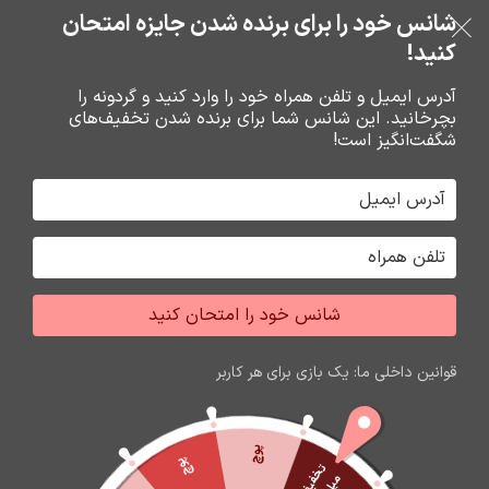
خرید قسطی با ترب‌پی
شانس خود را برای برنده شدن جایزه امتحان
فروشگاه نوین تراشه گنجی
عبور به ناوبری
رفتن به محتوای اصلی
کنید!
منو
آدرس ایمیل و تلفن همراه خود را وارد کنید و گردونه را
بچرخانید. این شانس شما برای برنده شدن تخفیف‌های
0
0
ریال
شگفت‌انگیز است!
خانه
گارد و محافظ صفحه گوشي
محافظ صفحه گوشي
شانس خود را امتحان کنید
قوانین داخلی ما: یک بازی برای هر کاربر
پوچ
پوچ
ت