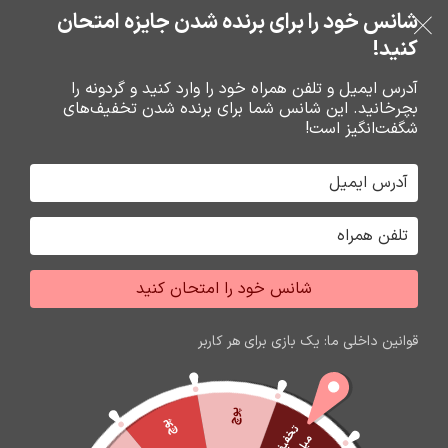
خرید قسطی با ترب‌پی
شانس خود را برای برنده شدن جایزه امتحان
فروشگاه نوین تراشه گنجی
عبور به ناوبری
رفتن به محتوای اصلی
کنید!
منو
آدرس ایمیل و تلفن همراه خود را وارد کنید و گردونه را
بچرخانید. این شانس شما برای برنده شدن تخفیف‌های
0
0
ریال
شگفت‌انگیز است!
خانه
گارد و محافظ صفحه گوشي
محافظ صفحه گوشي
شانس خود را امتحان کنید
قوانین داخلی ما: یک بازی برای هر کاربر
پوچ
پوچ
ت