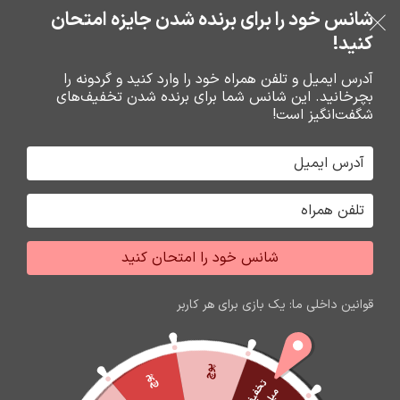
بدون ضامن، بدون سود
شانس خود را برای برنده شدن جایزه امتحان
فروشگاه نوین تراشه گنجی
عبور به ناوبری
رفتن به محتوای اصلی
کنید!
منو
آدرس ایمیل و تلفن همراه خود را وارد کنید و گردونه را
بچرخانید. این شانس شما برای برنده شدن تخفیف‌های
0
0
ریال
شگفت‌انگیز است!
خانه
کابل صدا و تصوير
کابل شبکه برق
شانس خود را امتحان کنید
اتمام موجودی
قوانین داخلی ما: یک بازی برای هر کاربر
پوچ
پوچ
ت