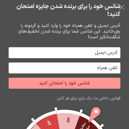
شانس خود را برای برنده شدن جایزه امتحان
فروشگاه نوین تراشه گنجی
عبور به ناوبری
خرید قسطی با ترب‌پی
رفتن به محتوای اصلی
کنید!
منو
آدرس ایمیل و تلفن همراه خود را وارد کنید و گردونه را
بچرخانید. این شانس شما برای برنده شدن تخفیف‌های
0
0
ریال
شگفت‌انگیز است!
خانه
شارژر و کابل شارژر فندکي
کابل شارژ
شانس خود را امتحان کنید
قوانین داخلی ما: یک بازی برای هر کاربر
پوچ
پوچ
ت