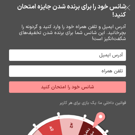
خرید قسطی با ترب‌پی
شانس خود را برای برنده شدن جایزه امتحان
فروشگاه نوین تراشه گنجی
عبور به ناوبری
رفتن به محتوای اصلی
کنید!
منو
آدرس ایمیل و تلفن همراه خود را وارد کنید و گردونه را
بچرخانید. این شانس شما برای برنده شدن تخفیف‌های
0
0
ریال
شگفت‌انگیز است!
خانه
شارژر و کابل شارژر فندکي
کابل شارژ
شانس خود را امتحان کنید
قوانین داخلی ما: یک بازی برای هر کاربر
پوچ
پوچ
ت