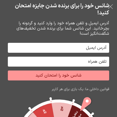
خرید قسطی با ترب‌پی
شانس خود را برای برنده شدن جایزه امتحان
فروشگاه نوین تراشه گنجی
عبور به ناوبری
رفتن به محتوای اصلی
کنید!
منو
آدرس ایمیل و تلفن همراه خود را وارد کنید و گردونه را
بچرخانید. این شانس شما برای برنده شدن تخفیف‌های
0
0
ریال
شگفت‌انگیز است!
خانه
شارژر و کابل شارژر فندکي
کابل شارژ
شانس خود را امتحان کنید
قوانین داخلی ما: یک بازی برای هر کاربر
پوچ
پوچ
ت