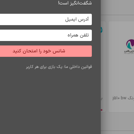
شگفت‌انگیز است!
سایر محصولات
ساختار استاندارد CAT6، ت
اتمام موجودی
اتمام موجودی
ارد زیر معرفی می‌کند:
شانس خود را امتحان کنید
ار هم قرار دارند (مانند اتصال یک کامپیوتر رومیزی به پشت روتر
قوانین داخلی ما: یک بازی برای هر کاربر
میز کار، کابل‌های کوتاه به حفظ نظم و جلوگیری از شلوغی کم
 بسیار آسان است.
j510
باتري s7 edje/bw935
باتري a5/e5 bw
8,548,650
ریال
4,900,500
ری
معرض جابجایی، نیازمند کیفیت ساخت بالایی هستند. در کابل
CAT6 تیگر
محصولات مشاهده شده
بدون افت.