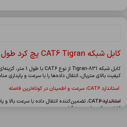
کابل شبکه CAT6 Tigran پچ كرد طول 1 متر مدل 831 :
کابل شبکه an-831
کیفیت بالای متریال، انتقال داده‌ها را با سرعت و پایداری من
استاندارد CAT6: سرعت و اطمینان در کوتاه‌ترین فاصله
استاندارد
CAT6
، تضمین‌کننده انتقال داده با سرعت بالا و پ
نمایش بیشتر
کابل پچ کورد 1 متری تیگران:
حداکثر پهنای باند:
این کابل سریع‌ترین انتقال داده ممکن را