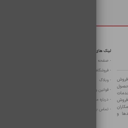
 دارند
دسترسی سریع
لینک های مهم
دسترسی سریع
ن
- صفحه اصلی
- گوشی
- فروشگاه
- شارژر
ر زمینه فروش
- وبلاگ
- هولدر ها
ازم جانبی آغاز کرده و با بیش از ۸۰۰ محصول
- قوانین و مقررات
- موس و کيبرد
خدمات
- درباره ما
- حساب کاربری
 فروش
کاران
- تماس با ما
- سبد خرید
ها و