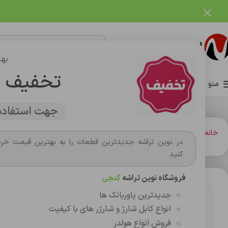
فروشگاه نوین تراشه گنجی
بهت
تخفیف 
منو
صفحه اصلی
فروشگاه
وبلاگ
تماس با ما
درباره ما
جهت استفاده 
خانه
کابل صدا و تصوير
کابل شبکه برق
کابل شبکه 1متری تیگران مدل CAT6-831
در نوین تراشه جدیدترین قطعات را به بهترین قیمت خری
کنید
فروشگاه نوین تراشه
گنجی
جدیدترین پاوربانک ها
انواع کابل شارژ و شارژر های با کیفیت
فروش انواع هولدر