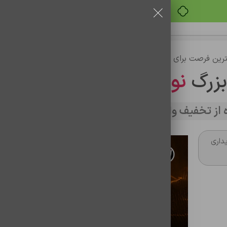
خرید قسطی با ترب‌پی
رین فرصت برای خرید
بزرگ
نوین تراشه
از تخفیف وارد سایت شوید
داری
کابل شبکه 1متری تیگران مدل CAT6-831
کابل شبکه 1متری تیگران