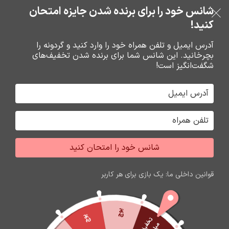
بدون ضامن، بدون سود
شانس خود را برای برنده شدن جایزه امتحان
فروشگاه نوین تراشه گنجی
عبور به ناوبری
رفتن به محتوای اصلی
کنید!
منو
آدرس ایمیل و تلفن همراه خود را وارد کنید و گردونه را
بچرخانید. این شانس شما برای برنده شدن تخفیف‌های
0
0
ریال
شگفت‌انگیز است!
خانه
شارژر و کابل شارژر فندکي
کابل شارژ
شانس خود را امتحان کنید
اتمام موجودی
قوانین داخلی ما: یک بازی برای هر کاربر
پوچ
پوچ
ت