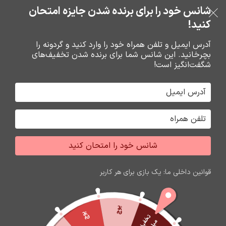
شانس خود را برای برنده شدن جایزه امتحان
فروشگاه نوین تراشه گنجی
عبور به ناوبری
رفتن به محتوای اصلی
کنید!
منو
آدرس ایمیل و تلفن همراه خود را وارد کنید و گردونه را
بچرخانید. این شانس شما برای برنده شدن تخفیف‌های
0
0
ریال
شگفت‌انگیز است!
خانه
شارژر و کابل شارژر فندکي
کابل شارژ
شانس خود را امتحان کنید
اتمام موجودی
قوانین داخلی ما: یک بازی برای هر کاربر
پوچ
پوچ
ت