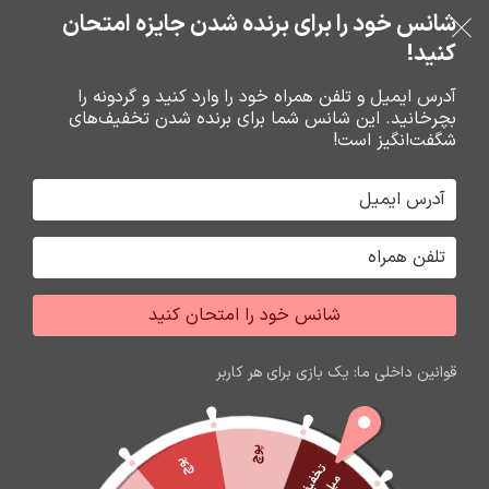
خرید قسطی با ترب‌پی
شانس خود را برای برنده شدن جایزه امتحان
فروشگاه نوین تراشه گنجی
عبور به ناوبری
رفتن به محتوای اصلی
کنید!
منو
آدرس ایمیل و تلفن همراه خود را وارد کنید و گردونه را
بچرخانید. این شانس شما برای برنده شدن تخفیف‌های
0
0
ریال
شگفت‌انگیز است!
خانه
شارژر و کابل شارژر فندکي
کابل شارژ
شانس خود را امتحان کنید
اتمام موجودی
قوانین داخلی ما: یک بازی برای هر کاربر
پوچ
پوچ
ت