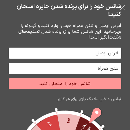
بدون ضامن، بدون سود
شانس خود را برای برنده شدن جایزه امتحان
فروشگاه نوین تراشه گنجی
عبور به ناوبری
رفتن به محتوای اصلی
کنید!
منو
آدرس ایمیل و تلفن همراه خود را وارد کنید و گردونه را
بچرخانید. این شانس شما برای برنده شدن تخفیف‌های
0
0
ریال
شگفت‌انگیز است!
خانه
شارژر و کابل شارژر فندکي
کابل شارژ
شانس خود را امتحان کنید
اتمام موجودی
قوانین داخلی ما: یک بازی برای هر کاربر
پوچ
پوچ
ت