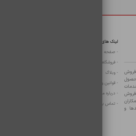
دسترسی سریع
لینک های مهم
دسترسی سریع
ن
- صفحه اصلی
- گوشی
- فروشگاه
- شارژر
ر زمینه فروش
- وبلاگ
- هولدر ها
ازم جانبی آغاز کرده و با بیش از ۸۰۰ محصول
- قوانین و مقررات
- موس و کيبرد
خدمات
- درباره ما
- حساب کاربری
 فروش
کاران
- تماس با ما
- سبد خرید
ها و