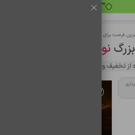
خرید قسطی با ترب‌پی
رین فرصت برای خرید
بزرگ
نوین تراشه
از تخفیف وارد سایت شوید
داری
کابل شارژ اورجينال دوسرتايپ سی s21
شناسه محصول:
0201040