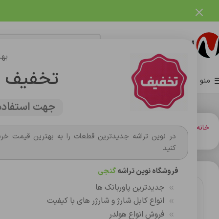
فروشگاه نوین تراشه گنجی
بهت
تخفیف 
منو
صفحه اصلی
فروشگاه
وبلاگ
تماس با ما
درباره ما
جهت استفاده 
خانه
شارژر و کابل شارژر فندکي
کابل شارژ
کابل شارژ اورجينال دوسرتايپ سی s21
در نوین تراشه جدیدترین قطعات را به بهترین قیمت خری
کنید
فروشگاه نوین تراشه
گنجی
جدیدترین پاوربانک ها
انواع کابل شارژ و شارژر های با کیفیت
فروش انواع هولدر