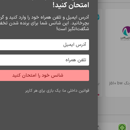
امتحان کنید!
آدرس ایمیل و تلفن همراه خود را وارد کنید و گردو
اتمام موجودی
اتمام موجودی
بچرخانید. این شانس شما برای برنده شدن تخف
شگفت‌انگیز است!
سامسونگ
تری گوشی
شانس خود را امتحان کنید
j510
باتري s7 edje/bw935
باتري a5/e5 bw
 کرده و برای تمام مدل‌های جدید سامسونگ کاملاً سازگار 
قوانین داخلی ما: یک بازی برای هر کاربر
8,548,650
ریال
4,900,500
ری
محصولات مشاهده شده