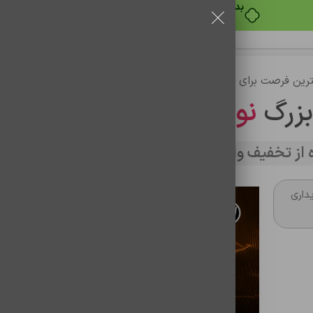
رین فرصت برای خرید
بزرگ
نوین تراشه
از تخفیف وارد سایت شوید
داری
کابل شارژ آيفون bw-ip21
شناسه محصول:
0201067