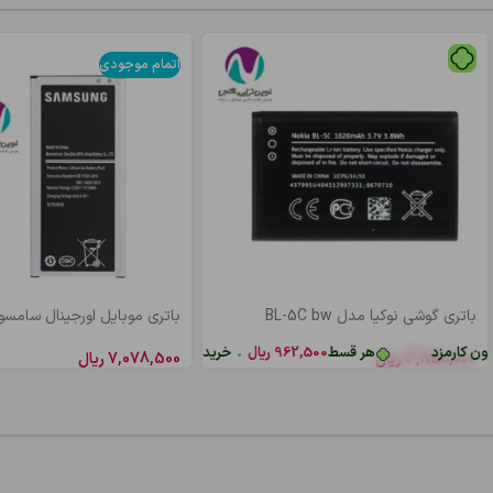
اتمام موجودی
باتری گوشی نوکیا مدل BL-5C bw
باتری موبايل اورجینال سامسونگ  bw
 کارمزد
هر قسط
962,500
ریال
•
خرید قسطی با ترب‌پی بدون کارمزد
3,850,000
ریال
7,078,500
ریال