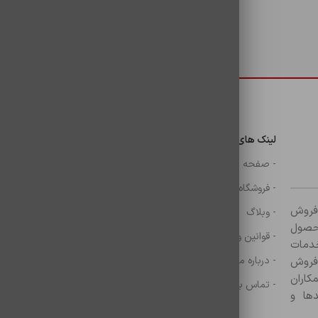
دسترسی سریع
لینک های مهم
دسترسی سریع
ن
- صفحه اصلی
- گوشی
- فروشگاه
- شارژر
ر زمینه فروش
- وبلاگ
- هولدر ها
ازم جانبی آغاز کرده و با بیش از ۸۰۰ محصول
- قوانین و مقررات
- موس و کيبرد
خدمات
- درباره ما
- حساب کاربری
 فروش
کاران
- تماس با ما
- سبد خرید
ها و