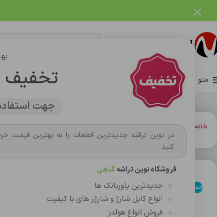
فروشگاه نوین تراشه گنجی
بهت
تخفیف 
منو
صفحه اصلی
فروشگاه
وبلاگ
تماس با ما
درباره ما
جهت استفاده 
خانه
شارژر و کابل شارژر فندکي
کابل شارژ
کابل شارژ آيفون bw-ip21
در نوین تراشه جدیدترین قطعات را به بهترین قیمت خری
کنید
فروشگاه نوین تراشه
گنجی
جدیدترین پاوربانک ها
اتمام موجودی
انواع کابل شارژ و شارژر های با کیفیت
فروش انواع هولدر