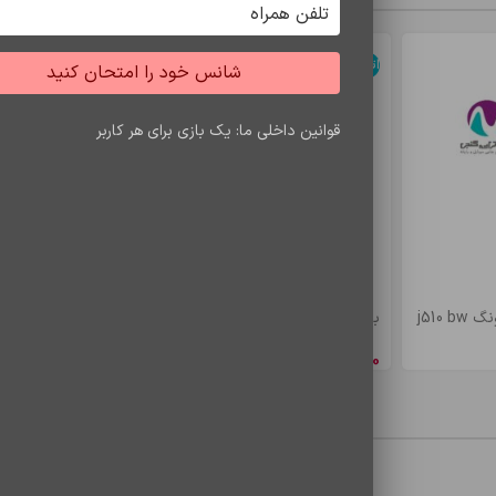
اتمام موجودی
اتمام موجودی
شانس خود را امتحان کنید
قوانین داخلی ما: یک بازی برای هر کاربر
j510
باتري s7 edje/bw935
باتري a5/e5 bw
8,548,650
ریال
4,900,500
ری
محصولات مشاهده شده