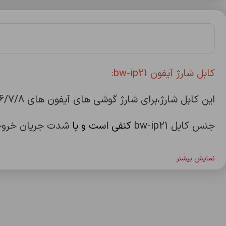
کابل شارژ آيفون bw-ip21:
این کابل شارژ،برای شارژ گوشی های آیفون های 6/7/8/x/xr و … مناسب هست که حتی برای شارژ ایرپاد نیز میتوانید از آن استفاده کنید.
جنس کابل bw-ip21
کنفی است و با
شدت جریان خروجی 2 آمپر کیفیت شارژ بسیار خ
نمایش بیشتر