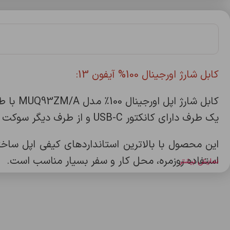
کابل شارژ اورجینال 100% آيفون 13:
یک طرف دارای کانکتور USB-C و از طرف دیگر سوکت لایتنینگ می‌باشد و قابلیت شارژ سریع (Fast Charging) و انتقال داده با سرعت بالا را دارد.
این محصول با بالاترین استانداردهای کیفی اپل ساخته
استفاده روزمره، محل کار و سفر بسیار مناسب است.
نمایش بیشتر
کابل اصلی اپل به‌صورت کامل با آیفون، آیپد، ایرپاد و پاور آداپتورهای USB-C اپل سازگار بوده و بهترین گزینه برای
ویژگی‌ها: