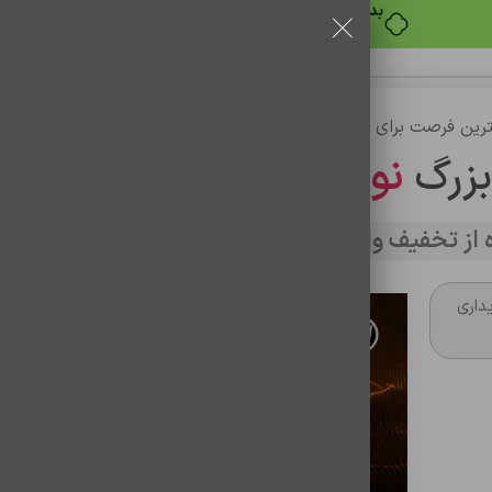
بدون ضامن، بدون سود
رین فرصت برای خرید
بزرگ
نوین تراشه
از تخفیف وارد سایت شوید
داری
کابل شارژ آيفون 13 100% اورجينال
شناسه محصول:
0201088