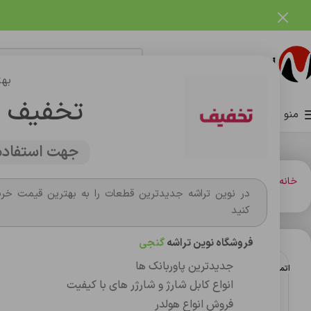
فروشگاه نوین تراشه گنجی
بهت
تخفیف 
منو
صفحه اصلی
فروشگاه
وبلاگ
تماس با ما
درباره ما
جهت استفاده 
خانه
شارژر و کابل شارژر فندکي
کابل شارژ
کابل شارژ آيفون 13 100% اورجينال
در نوین تراشه جدیدترین قطعات را به بهترین قیمت خری
کنید
فروشگاه نوین تراشه
گنجی
جدیدترین پاوربانک ها
اتمام موجودی
انواع کابل شارژ و شارژر های با کیفیت
فروش انواع هولدر