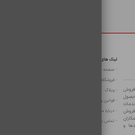
دسترسی سریع
لینک های مهم
دسترسی سریع
ن
- صفحه اصلی
- گوشی
- فروشگاه
- شارژر
ر زمینه فروش
- وبلاگ
- هولدر ها
ازم جانبی آغاز کرده و با بیش از ۸۰۰ محصول
- قوانین و مقررات
- موس و کيبرد
خدمات
- درباره ما
- حساب کاربری
 فروش
کاران
- تماس با ما
- سبد خرید
ها و