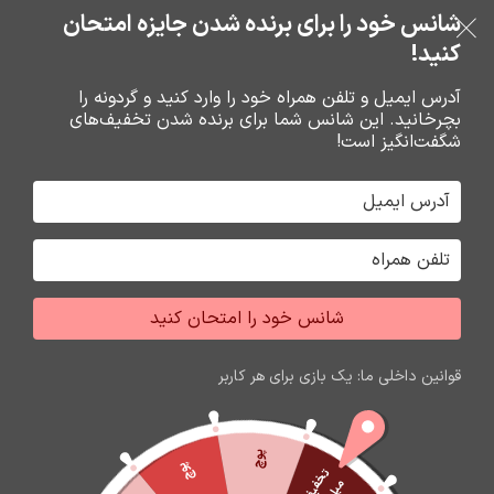
بدون ضامن، بدون سود
شانس خود را برای برنده شدن جایزه امتحان
فروشگاه نوین تراشه گنجی
عبور به ناوبری
رفتن به محتوای اصلی
کنید!
منو
آدرس ایمیل و تلفن همراه خود را وارد کنید و گردونه را
بچرخانید. این شانس شما برای برنده شدن تخفیف‌های
0
0
ریال
شگفت‌انگیز است!
خانه
شارژر و کابل شارژر فندکي
کابل شارژ
شانس خود را امتحان کنید
اتمام موجودی
قوانین داخلی ما: یک بازی برای هر کاربر
پوچ
پوچ
ت