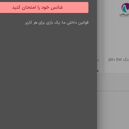
شانس خود را امتحان کنید
قوانین داخلی ما: یک بازی برای هر کاربر
j510
باتري s7 edje/bw935
باتري a5/e5 bw
8,548,650
ریال
4,900,500
ری
معایب
محصولات مشاهده شده
*
ایمیل
 می‌نویسم.