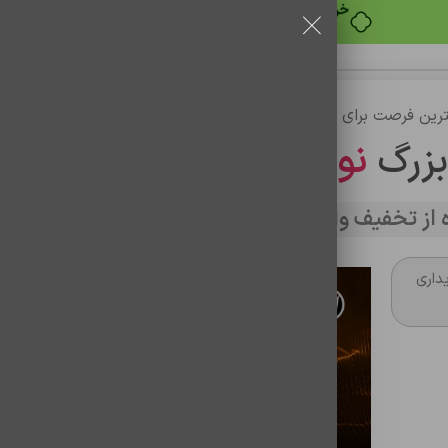
خرید قسطی با ترب‌پی
رین فرصت برای خرید
بزرگ
نوین تراشه
از تخفیف وارد سایت شوید
داری
کابل شارژر شيامي ميلانو
شناسه محصول:
0201062