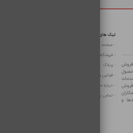
 باشید.
دسترسی سریع
لینک های مهم
دسترسی سریع
ن
- صفحه اصلی
- گوشی
- فروشگاه
- شارژر
ر زمینه فروش
- وبلاگ
- هولدر ها
ازم جانبی آغاز کرده و با بیش از ۸۰۰ محصول
- قوانین و مقررات
- موس و کيبرد
خدمات
- درباره ما
- حساب کاربری
 فروش
کاران
- تماس با ما
- سبد خرید
ها و