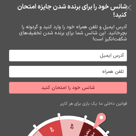
بدون ضامن، بدون سود
شانس خود را برای برنده شدن جایزه امتحان
فروشگاه نوین تراشه گنجی
عبور به ناوبری
رفتن به محتوای اصلی
کنید!
منو
آدرس ایمیل و تلفن همراه خود را وارد کنید و گردونه را
بچرخانید. این شانس شما برای برنده شدن تخفیف‌های
0
0
ریال
شگفت‌انگیز است!
خانه
شارژر و کابل شارژر فندکي
کابل شارژ
شانس خود را امتحان کنید
اتمام موجودی
قوانین داخلی ما: یک بازی برای هر کاربر
پوچ
پوچ
ت