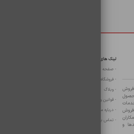
دسترسی سریع
لینک های مهم
دسترسی سریع
ن
- صفحه اصلی
- گوشی
- فروشگاه
- شارژر
ر زمینه فروش
- وبلاگ
- هولدر ها
ازم جانبی آغاز کرده و با بیش از ۸۰۰ محصول
- قوانین و مقررات
- موس و کيبرد
خدمات
- درباره ما
- حساب کاربری
 فروش
کاران
- تماس با ما
- سبد خرید
ها و