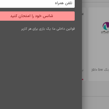
اتمام موجودی
اتمام موجودی
شانس خود را امتحان کنید
قوانین داخلی ما: یک بازی برای هر کاربر
 کشش و تغییر شکل
بیشتر
j510
باتري s7 edje/bw935
باتري a5/e5 bw
8,548,650
ریال
4,900,500
ری
محصولات مشاهده شده
یع است و برای کاربرانی که به دوام و راحتی کابل اهمیت 