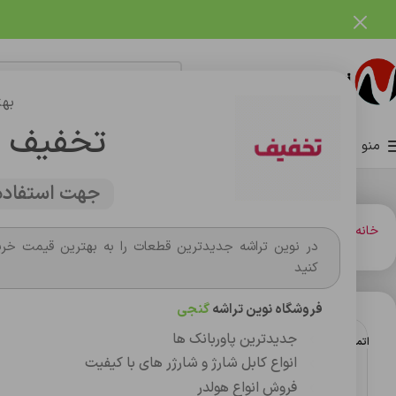
فروشگاه نوین تراشه گنجی
بهت
تخفیف 
منو
صفحه اصلی
فروشگاه
وبلاگ
تماس با ما
درباره ما
جهت استفاده 
خانه
شارژر و کابل شارژر فندکي
کابل شارژ
کابل شارژر تایپ سی کلومن مدل KD-80
در نوین تراشه جدیدترین قطعات را به بهترین قیمت خری
کنید
فروشگاه نوین تراشه
گنجی
جدیدترین پاوربانک ها
اتمام موجودی
انواع کابل شارژ و شارژر های با کیفیت
فروش انواع هولدر