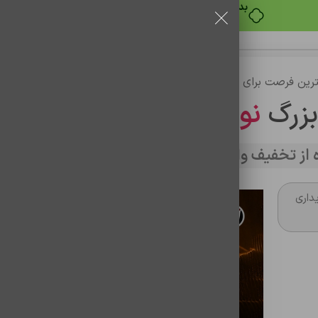
بدون ضامن، بدون سود
رین فرصت برای خرید
بزرگ
نوین تراشه
از تخفیف وارد سایت شوید
داری
کابل شارژر تایپ سی کلومن مدل KD-80
شناسه محصول:
0201077