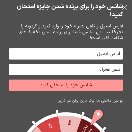
خرید قسطی با ترب‌پی
شانس خود را برای برنده شدن جایزه امتحان
فروشگاه نوین تراشه گنجی
عبور به ناوبری
رفتن به محتوای اصلی
کنید!
منو
آدرس ایمیل و تلفن همراه خود را وارد کنید و گردونه را
بچرخانید. این شانس شما برای برنده شدن تخفیف‌های
0
0
ریال
شگفت‌انگیز است!
خانه
شارژر و کابل شارژر فندکي
کابل شارژ
شانس خود را امتحان کنید
اتمام موجودی
قوانین داخلی ما: یک بازی برای هر کاربر
پوچ
پوچ
ت