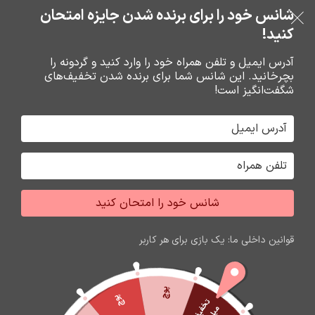
خرید قسطی با ترب‌پی
شانس خود را برای برنده شدن جایزه امتحان
فروشگاه نوین تراشه گنجی
عبور به ناوبری
رفتن به محتوای اصلی
کنید!
منو
آدرس ایمیل و تلفن همراه خود را وارد کنید و گردونه را
بچرخانید. این شانس شما برای برنده شدن تخفیف‌های
0
0
ریال
شگفت‌انگیز است!
خانه
شارژر و کابل شارژر فندکي
کابل شارژ
شانس خود را امتحان کنید
قوانین داخلی ما: یک بازی برای هر کاربر
پوچ
پوچ
ت