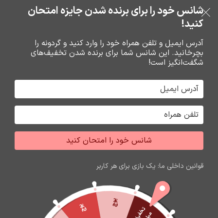
شانس خود را برای برنده شدن جایزه امتحان
فروشگاه نوین تراشه گنجی
عبور به ناوبری
رفتن به محتوای اصلی
کنید!
منو
آدرس ایمیل و تلفن همراه خود را وارد کنید و گردونه را
بچرخانید. این شانس شما برای برنده شدن تخفیف‌های
0
0
ریال
شگفت‌انگیز است!
خانه
کارت حافظه،فلش مموري
شانس خود را امتحان کنید
اتمام موجودی
قوانین داخلی ما: یک بازی برای هر کاربر
پوچ
پوچ
ت