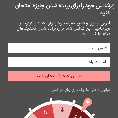
خرید قسطی با ترب‌پی
شانس خود را برای برنده شدن جایزه امتحان
فروشگاه نوین تراشه گنجی
عبور به ناوبری
رفتن به محتوای اصلی
کنید!
منو
آدرس ایمیل و تلفن همراه خود را وارد کنید و گردونه را
بچرخانید. این شانس شما برای برنده شدن تخفیف‌های
0
0
ریال
شگفت‌انگیز است!
خانه
هولدر ها
شانس خود را امتحان کنید
قوانین داخلی ما: یک بازی برای هر کاربر
پوچ
پوچ
ت