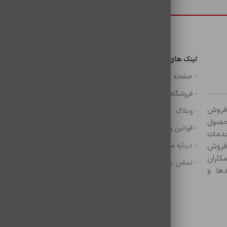
 باشید.
دسترسی سریع
لینک های مهم
دسترسی سریع
ن
- صفحه اصلی
- گوشی
- فروشگاه
- شارژر
ر زمینه فروش
- وبلاگ
- هولدر ها
ازم جانبی آغاز کرده و با بیش از ۸۰۰ محصول
- قوانین و مقررات
- موس و کيبرد
خدمات
- درباره ما
- حساب کاربری
 فروش
کاران
- تماس با ما
- سبد خرید
ها و