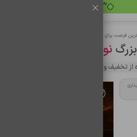
خرید قسطی با ترب‌پی
رین فرصت برای خرید
بزرگ
نوین تراشه
از تخفیف وارد سایت شوید
داری
پاوربانک sunrise p3 20
برای مقایسه اضافه کنید