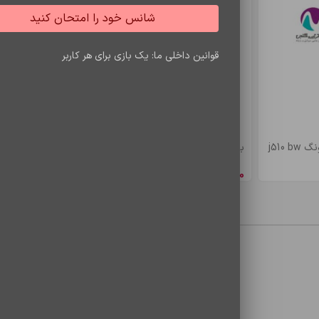
شانس خود را امتحان کنید
قوانین داخلی ما: یک بازی برای هر کاربر
j510
باتري s7 edje/bw935
باتري a5/e5 bw
8,548,650
ریال
4,900,500
ری
معایب
محصولات مشاهده شده
*
ایمیل
 می‌نویسم.