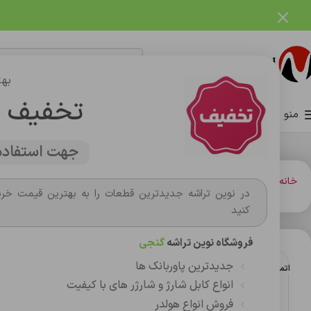
فروشگاه نوین تراشه گنجی
بهت
تخفیف 
منو
صفحه اصلی
فروشگاه
وبلاگ
تماس با ما
درباره ما
جهت استفاده 
خانه
باتري گوشي،سکه اي،ريموت و پاوربانک
پاوربانک
پاوربانک sunrise p3 20
در نوین تراشه جدیدترین قطعات را به بهترین قیمت خری
کنید
فروشگاه نوین تراشه
گنجی
جدیدترین پاوربانک ها
اتمام موجودی
انواع کابل شارژ و شارژر های با کیفیت
فروش انواع هولدر