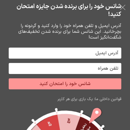
شانس خود را برای برنده شدن جایزه امتحان
فروشگاه نوین تراشه گنجی
خرید قسطی با ترب‌پی
عبور به ناوبری
رفتن به محتوای اصلی
کنید!
منو
آدرس ایمیل و تلفن همراه خود را وارد کنید و گردونه را
بچرخانید. این شانس شما برای برنده شدن تخفیف‌های
0
0
ریال
شگفت‌انگیز است!
خانه
باتري گوشي،سکه اي،ريموت و پاوربانک
پاوربانک
شانس خود را امتحان کنید
اتمام موجودی
قوانین داخلی ما: یک بازی برای هر کاربر
پوچ
پوچ
ت