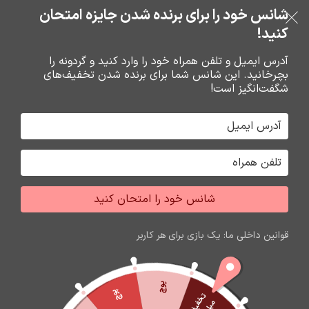
بدون ضامن، بدون سود
شانس خود را برای برنده شدن جایزه امتحان
فروشگاه نوین تراشه گنجی
عبور به ناوبری
رفتن به محتوای اصلی
کنید!
منو
آدرس ایمیل و تلفن همراه خود را وارد کنید و گردونه را
بچرخانید. این شانس شما برای برنده شدن تخفیف‌های
0
0
ریال
شگفت‌انگیز است!
خانه
هولدر ها
شانس خود را امتحان کنید
اتمام موجودی
قوانین داخلی ما: یک بازی برای هر کاربر
پوچ
پوچ
ت