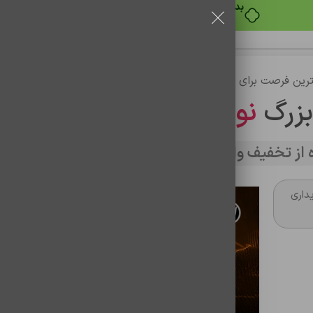
رین فرصت برای خرید
بزرگ
نوین تراشه
از تخفیف وارد سایت شوید
داری
هولدر گوشی موبایل کلومن مدل K-HD110
شناسه محصول:
1501030