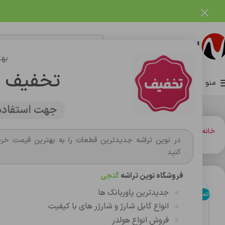
فروشگاه نوین تراشه گنجی
بهت
تخفیف 
منو
صفحه اصلی
فروشگاه
وبلاگ
تماس با ما
درباره ما
جهت استفاده 
خانه
هولدر ها
هولدر گوشی موبایل کلومن مدل K-HD110
در نوین تراشه جدیدترین قطعات را به بهترین قیمت خری
کنید
فروشگاه نوین تراشه
گنجی
جدیدترین پاوربانک ها
اتمام موجودی
انواع کابل شارژ و شارژر های با کیفیت
فروش انواع هولدر