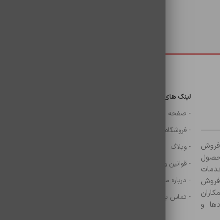
دسترسی سریع
لینک های مهم
دسترسی سریع
ن
- صفحه اصلی
- گوشی
- فروشگاه
- شارژر
ر زمینه فروش
- وبلاگ
- هولدر ها
ازم جانبی آغاز کرده و با بیش از ۸۰۰ محصول
- قوانین و مقررات
- موس و کيبرد
خدمات
- درباره ما
- حساب کاربری
 فروش
کاران
- تماس با ما
- سبد خرید
ها و