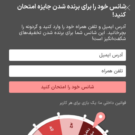
خرید قسطی با ترب‌پی
شانس خود را برای برنده شدن جایزه امتحان
فروشگاه نوین تراشه گنجی
عبور به ناوبری
رفتن به محتوای اصلی
کنید!
منو
آدرس ایمیل و تلفن همراه خود را وارد کنید و گردونه را
بچرخانید. این شانس شما برای برنده شدن تخفیف‌های
0
0
ریال
شگفت‌انگیز است!
خانه
هولدر ها
شانس خود را امتحان کنید
اتمام موجودی
قوانین داخلی ما: یک بازی برای هر کاربر
پوچ
پوچ
ت