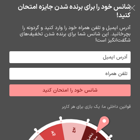
خرید قسطی با ترب‌پی
شانس خود را برای برنده شدن جایزه امتحان
فروشگاه نوین تراشه گنجی
عبور به ناوبری
رفتن به محتوای اصلی
کنید!
منو
آدرس ایمیل و تلفن همراه خود را وارد کنید و گردونه را
بچرخانید. این شانس شما برای برنده شدن تخفیف‌های
0
0
ریال
شگفت‌انگیز است!
خانه
هندزفري ها
هندزفري
شانس خود را امتحان کنید
حراج
قوانین داخلی ما: یک بازی برای هر کاربر
پوچ
پوچ
ت