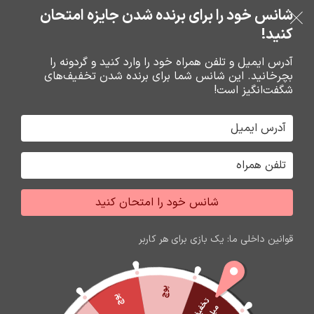
بدون ضامن، بدون سود
شانس خود را برای برنده شدن جایزه امتحان
فروشگاه نوین تراشه گنجی
عبور به ناوبری
رفتن به محتوای اصلی
کنید!
منو
آدرس ایمیل و تلفن همراه خود را وارد کنید و گردونه را
بچرخانید. این شانس شما برای برنده شدن تخفیف‌های
0
0
ریال
شگفت‌انگیز است!
خانه
هندزفري ها
هندزفري
شانس خود را امتحان کنید
اتمام موجودی
قوانین داخلی ما: یک بازی برای هر کاربر
پوچ
پوچ
ت