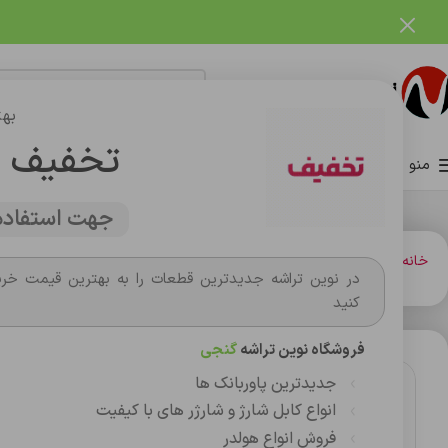
فروشگاه نوین تراشه گنجی
بهت
تخفیف 
منو
صفحه اصلی
فروشگاه
وبلاگ
تماس با ما
درباره ما
جهت استفاده 
خانه
هندزفري ها
هندزفري
هندزفری سیمی اورجینال سامسونگ تایپ سی مدل KG
در نوین تراشه جدیدترین قطعات را به بهترین قیمت خری
کنید
فروشگاه نوین تراشه
گنجی
جدیدترین پاوربانک ها
انواع کابل شارژ و شارژر های با کیفیت
فروش انواع هولدر