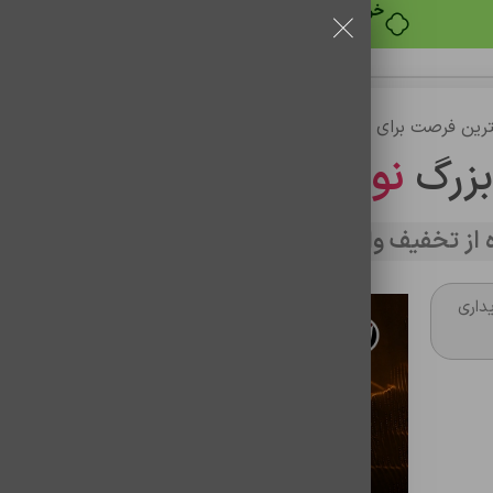
رین فرصت برای خرید
بزرگ
نوین تراشه
از تخفیف وارد سایت شوید
A
داری
هندزفری سیمی اورجینال سامسونگ تایپ سی مدل AKG
شناسه محصول:
0301028