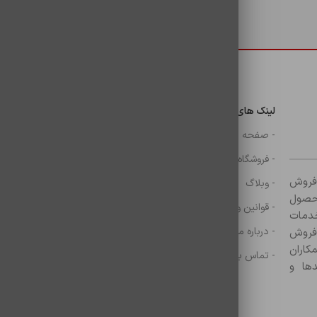
دسترسی سریع
لینک های مهم
دسترسی سریع
ن
- صفحه اصلی
- گوشی
- فروشگاه
- شارژر
ر زمینه فروش
- وبلاگ
- هولدر ها
ازم جانبی آغاز کرده و با بیش از ۸۰۰ محصول
- قوانین و مقررات
- موس و کيبرد
خدمات
- درباره ما
- حساب کاربری
 فروش
کاران
- تماس با ما
- سبد خرید
ها و