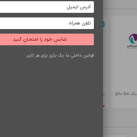
سایر محصولات
اتمام موجودی
اتمام موجودی
شانس خود را امتحان کنید
ی‌مدت
قوانین داخلی ما: یک بازی برای هر کاربر
 به‌دنبال جایگزینی عالی برای هندزفری اصلی هستند.
j510
باتري s7 edje/bw935
باتري a5/e5 bw
8,548,650
ریال
4,900,500
ری
محصولات مشاهده شده