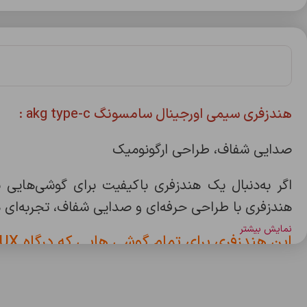
هندزفری سیمی اورجینال سامسونگ akg type-c :
صدایی شفاف، طراحی ارگونومیک
هندزفری با طراحی حرفه‌ای و صدایی شفاف، تجربه‌ای د
نمایش بیشتر
ازجمله شیائومی،سامسونگ و …. .
ویژگی‌ها: