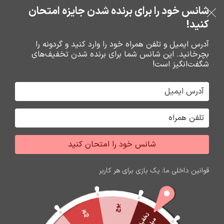
شانس خود را برای برنده شدن جایزه امتحان
فروشگاه نوین تراشه گنجی
عبور به ناوبری
رفتن به محتوای اصلی
کنید!
منو
آدرس ایمیل و تلفن همراه خود را وارد کنید و گردونه را
بچرخانید. این شانس شما برای برنده شدن تخفیف‌های
0
0
ریال
شگفت‌انگیز است!
خانه
هندزفري ها
هدست
شانس خود را امتحان کنید
اتمام موجودی
قوانین داخلی ما: یک بازی برای هر کاربر
پوچ
پوچ
ت