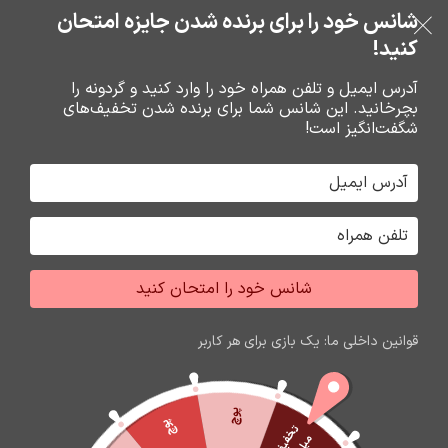
خرید قسطی با ترب‌پی
شانس خود را برای برنده شدن جایزه امتحان
فروشگاه نوین تراشه گنجی
عبور به ناوبری
رفتن به محتوای اصلی
کنید!
منو
آدرس ایمیل و تلفن همراه خود را وارد کنید و گردونه را
بچرخانید. این شانس شما برای برنده شدن تخفیف‌های
0
0
ریال
شگفت‌انگیز است!
خانه
هندزفري ها
هدست
شانس خود را امتحان کنید
قوانین داخلی ما: یک بازی برای هر کاربر
پوچ
پوچ
ت