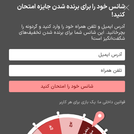
بدون ضامن، بدون سود
شانس خود را برای برنده شدن جایزه امتحان
فروشگاه نوین تراشه گنجی
عبور به ناوبری
رفتن به محتوای اصلی
کنید!
منو
آدرس ایمیل و تلفن همراه خود را وارد کنید و گردونه را
بچرخانید. این شانس شما برای برنده شدن تخفیف‌های
0
0
ریال
شگفت‌انگیز است!
خانه
هندزفري ها
هدست
شانس خود را امتحان کنید
اتمام موجودی
قوانین داخلی ما: یک بازی برای هر کاربر
پوچ
پوچ
ت