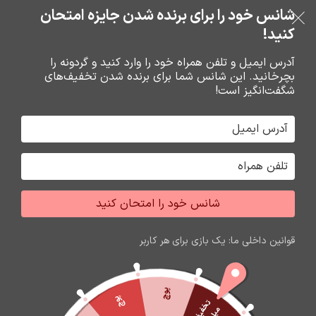
خرید قسطی با ترب‌پی
شانس خود را برای برنده شدن جایزه امتحان
فروشگاه نوین تراشه گنجی
عبور به ناوبری
رفتن به محتوای اصلی
کنید!
منو
آدرس ایمیل و تلفن همراه خود را وارد کنید و گردونه را
بچرخانید. این شانس شما برای برنده شدن تخفیف‌های
0
0
ریال
شگفت‌انگیز است!
خانه
قاب تجاري نوکيا
قاب نوکيا
شانس خود را امتحان کنید
قوانین داخلی ما: یک بازی برای هر کاربر
پوچ
پوچ
ت