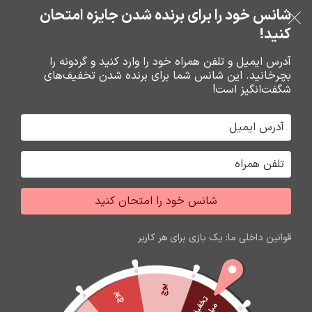
خرید قسطی با ترب‌پی
شانس خود را برای برنده شدن جایزه امتحان
فروشگاه نوین تراشه گنجی
عبور به ناوبری
رفتن به محتوای اصلی
کنید!
منو
آدرس ایمیل و تلفن همراه خود را وارد کنید و گردونه را
بچرخانید. این شانس شما برای برنده شدن تخفیف‌های
0
0
ریال
شگفت‌انگیز است!
خانه
قاب تجاري نوکيا
قاب نوکيا
شانس خود را امتحان کنید
قوانین داخلی ما: یک بازی برای هر کاربر
پوچ
پوچ
ت