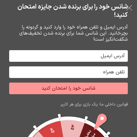
شانس خود را برای برنده شدن جایزه امتحان
فروشگاه نوین تراشه گنجی
عبور به ناوبری
رفتن به محتوای اصلی
کنید!
منو
آدرس ایمیل و تلفن همراه خود را وارد کنید و گردونه را
بچرخانید. این شانس شما برای برنده شدن تخفیف‌های
0
0
ریال
شگفت‌انگیز است!
خانه
قاب تجاري نوکيا
قاب نوکيا
شانس خود را امتحان کنید
قوانین داخلی ما: یک بازی برای هر کاربر
پوچ
پوچ
ت