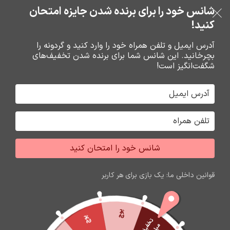
بدون ضامن، بدون سود
شانس خود را برای برنده شدن جایزه امتحان
فروشگاه نوین تراشه گنجی
عبور به ناوبری
رفتن به محتوای اصلی
کنید!
منو
آدرس ایمیل و تلفن همراه خود را وارد کنید و گردونه را
بچرخانید. این شانس شما برای برنده شدن تخفیف‌های
0
0
ریال
شگفت‌انگیز است!
خانه
قاب تجاري نوکيا
قاب نوکيا
شانس خود را امتحان کنید
قوانین داخلی ما: یک بازی برای هر کاربر
پوچ
پوچ
ت