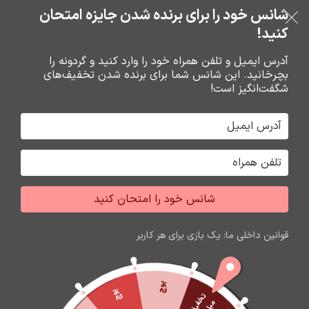
خرید قسطی با ترب‌پی
شانس خود را برای برنده شدن جایزه امتحان
فروشگاه نوین تراشه گنجی
عبور به ناوبری
رفتن به محتوای اصلی
کنید!
منو
آدرس ایمیل و تلفن همراه خود را وارد کنید و گردونه را
بچرخانید. این شانس شما برای برنده شدن تخفیف‌های
0
0
ریال
شگفت‌انگیز است!
خانه
نرم افزار حسابداري هلو
هلو
شانس خود را امتحان کنید
قوانین داخلی ما: یک بازی برای هر کاربر
پوچ
پوچ
ت