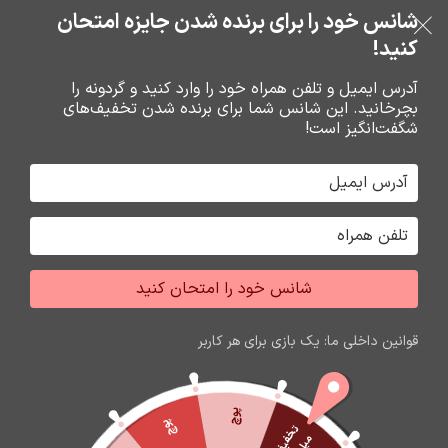
بدون ضامن، بدون سود
شانس خود را برای برنده شدن جایزه امتحان
فروشگاه نوین تراشه گنجی
عبور به ناوبری
رفتن به محتوای اصلی
کنید!
منو
آدرس ایمیل و تلفن همراه خود را وارد کنید و گردونه را
بچرخانید. این شانس شما برای برنده شدن تخفیف‌های
0
0
ریال
شگفت‌انگیز است!
خانه
نرم افزار حسابداري هلو
هلو
شانس خود را امتحان کنید
قوانین داخلی ما: یک بازی برای هر کاربر
پوچ
پوچ
ت