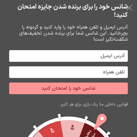
خرید قسطی با ترب‌پی
شانس خود را برای برنده شدن جایزه امتحان
فروشگاه نوین تراشه گنجی
عبور به ناوبری
رفتن به محتوای اصلی
کنید!
منو
آدرس ایمیل و تلفن همراه خود را وارد کنید و گردونه را
بچرخانید. این شانس شما برای برنده شدن تخفیف‌های
0
0
ریال
شگفت‌انگیز است!
خانه
نرم افزار حسابداري هلو
هلو
شانس خود را امتحان کنید
قوانین داخلی ما: یک بازی برای هر کاربر
پوچ
پوچ
ت