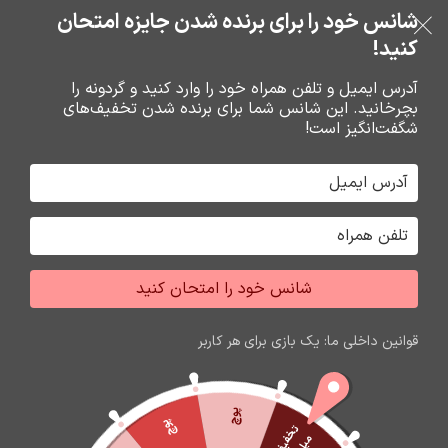
خرید قسطی با ترب‌پی
شانس خود را برای برنده شدن جایزه امتحان
فروشگاه نوین تراشه گنجی
عبور به ناوبری
رفتن به محتوای اصلی
کنید!
منو
آدرس ایمیل و تلفن همراه خود را وارد کنید و گردونه را
بچرخانید. این شانس شما برای برنده شدن تخفیف‌های
0
0
ریال
شگفت‌انگیز است!
خانه
نرم افزار حسابداري هلو
هلو
شانس خود را امتحان کنید
قوانین داخلی ما: یک بازی برای هر کاربر
پوچ
پوچ
ت