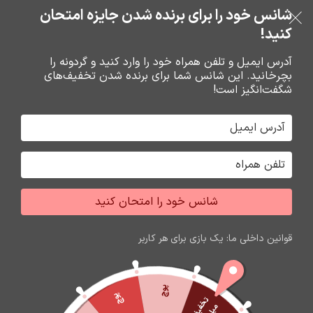
خرید قسطی با ترب‌پی
شانس خود را برای برنده شدن جایزه امتحان
فروشگاه نوین تراشه گنجی
عبور به ناوبری
رفتن به محتوای اصلی
کنید!
منو
آدرس ایمیل و تلفن همراه خود را وارد کنید و گردونه را
بچرخانید. این شانس شما برای برنده شدن تخفیف‌های
0
0
ریال
شگفت‌انگیز است!
خانه
نرم افزار حسابداري هلو
هلو
شانس خود را امتحان کنید
قوانین داخلی ما: یک بازی برای هر کاربر
پوچ
پوچ
ت