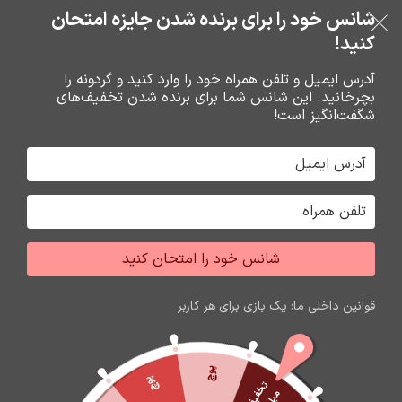
خرید قسطی با ترب‌پی
شانس خود را برای برنده شدن جایزه امتحان
فروشگاه نوین تراشه گنجی
عبور به ناوبری
رفتن به محتوای اصلی
کنید!
منو
آدرس ایمیل و تلفن همراه خود را وارد کنید و گردونه را
بچرخانید. این شانس شما برای برنده شدن تخفیف‌های
0
0
ریال
شگفت‌انگیز است!
خانه
موس و کيبرد
موس
شانس خود را امتحان کنید
اتمام موجودی
قوانین داخلی ما: یک بازی برای هر کاربر
پوچ
پوچ
ت