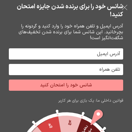
خرید قسطی با ترب‌پی
شانس خود را برای برنده شدن جایزه امتحان
فروشگاه نوین تراشه گنجی
عبور به ناوبری
رفتن به محتوای اصلی
کنید!
منو
آدرس ایمیل و تلفن همراه خود را وارد کنید و گردونه را
بچرخانید. این شانس شما برای برنده شدن تخفیف‌های
0
0
ریال
شگفت‌انگیز است!
خانه
گارد و محافظ صفحه گوشي
محافظ صفحه گوشي
شانس خود را امتحان کنید
قوانین داخلی ما: یک بازی برای هر کاربر
پوچ
پوچ
ت