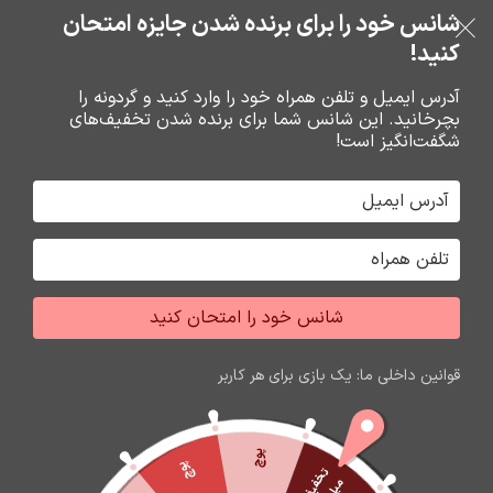
خرید قسطی با ترب‌پی
شانس خود را برای برنده شدن جایزه امتحان
فروشگاه نوین تراشه گنجی
عبور به ناوبری
رفتن به محتوای اصلی
کنید!
منو
آدرس ایمیل و تلفن همراه خود را وارد کنید و گردونه را
بچرخانید. این شانس شما برای برنده شدن تخفیف‌های
0
0
ریال
شگفت‌انگیز است!
خانه
گارد و محافظ صفحه گوشي
محافظ صفحه گوشي
شانس خود را امتحان کنید
قوانین داخلی ما: یک بازی برای هر کاربر
پوچ
پوچ
ت